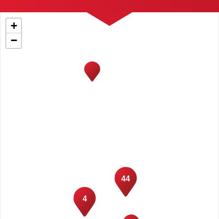
+
−
44
4