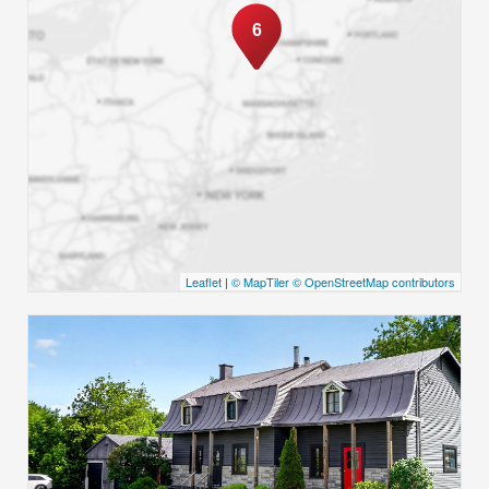
6
Leaflet
|
© MapTiler
© OpenStreetMap contributors