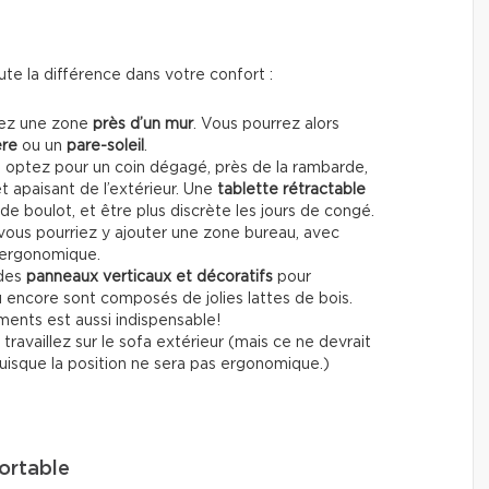
te la différence dans votre confort :
giez une zone
près d’un mur
. Vous pourrez alors
ère
ou un
pare-soleil
.
t, optez pour un coin dégagé, près de la rambarde,
t apaisant de l’extérieur. Une
tablette rétractable
 de boulot, et être plus discrète les jours de congé.
 vous pourriez y ajouter une zone bureau, avec
 ergonomique.
 des
panneaux verticaux et décoratifs
pour
ou encore sont composés de jolies lattes de bois.
ents est aussi indispensable!
 travaillez sur le sofa extérieur (mais ce ne devrait
puisque la position ne sera pas ergonomique.)
fortable