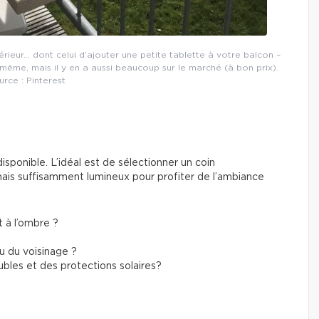
rieur… dont celui d’ajouter une petite tablette à votre balcon –
même, mais il y en a aussi beaucoup sur le marché (à bon prix).
rce : Pinterest
sponible. L’idéal est de sélectionner un coin
, mais suffisamment lumineux pour profiter de l’ambiance
 à l’ombre ?
ou du voisinage ?
eubles et des protections solaires?