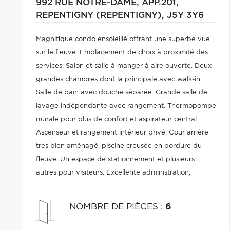
992 RUE NOTRE-DAME, APP.201,
REPENTIGNY (REPENTIGNY),
J5Y 3Y6
Magnifique condo ensoleillé offrant une superbe vue
sur le fleuve. Emplacement de choix à proximité des
services. Salon et salle à manger à aire ouverte. Deux
grandes chambres dont la principale avec walk-in.
Salle de bain avec douche séparée. Grande salle de
lavage indépendante avec rangement. Thermopompe
murale pour plus de confort et aspirateur central.
Ascenseur et rangement intérieur privé. Cour arrière
très bien aménagé, piscine creusée en bordure du
fleuve. Un espace de stationnement et plusieurs
autres pour visiteurs. Excellente administration,
immeuble entretenu avec grand soin avec plusieurs
améliorations récentes. Impeccable!
NOMBRE DE PIÈCES
:
6