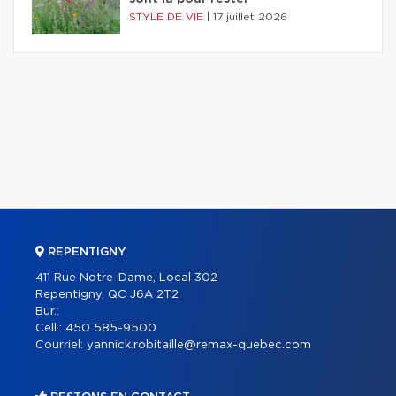
STYLE DE VIE
|
17 juillet 2026
REPENTIGNY
411 Rue Notre-Dame, Local 302
Repentigny, QC J6A 2T2
Bur.:
Cell.:
450 585-9500
Courriel:
yannick.robitaille@remax-quebec.com