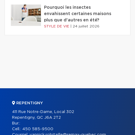
Pourquoi les insectes
envahissent certaines maisons
plus que d'autres en été?
STYLE DE VIE
|
24 juillet 2026
REPENTIGNY
411 Rue Notre-Dame, Local 302
Repentigny, QC J6A 2T2
Bur.:
Cell.:
450 585-9500
Courriel:
yannick.robitaille@remax-quebec.com